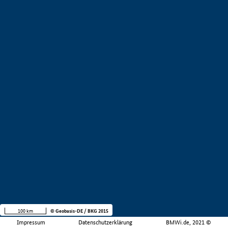
100 km
© Geobasis-DE / BKG 2015
Impressum
Datenschutzerklärung
BMWi.de, 2021 ©