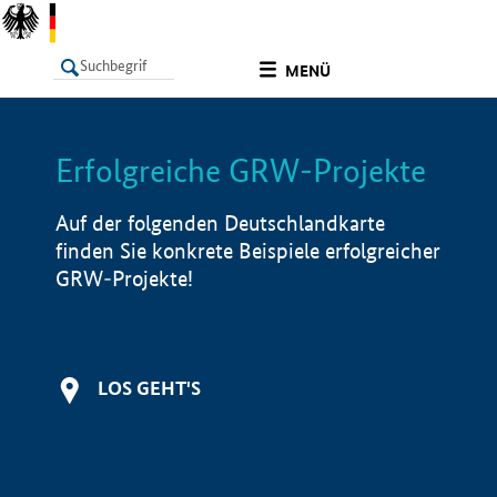
undefined
MENÜ
Erfolgreiche GRW-Projekte
LISTE
Filter
Info
Auf der folgenden Deutschlandkarte
finden Sie konkrete Beispiele erfolgreicher
GRW-Projekte!
LOS GEHT'S