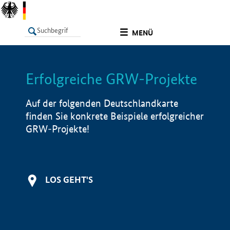
undefined
MENÜ
Erfolgreiche GRW-Projekte
LISTE
Filter
Info
Auf der folgenden Deutschlandkarte
finden Sie konkrete Beispiele erfolgreicher
GRW-Projekte!
LOS GEHT'S