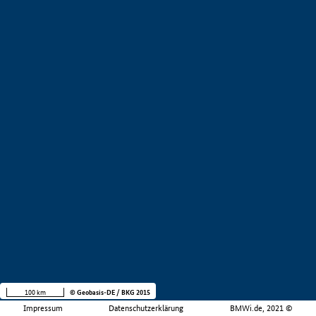
100 km
© Geobasis-DE / BKG 2015
Impressum
Datenschutzerklärung
BMWi.de, 2021 ©