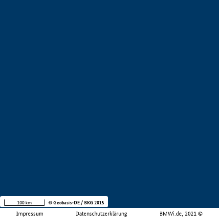
100 km
© Geobasis-DE / BKG 2015
Impressum
Datenschutzerklärung
BMWi.de, 2021 ©