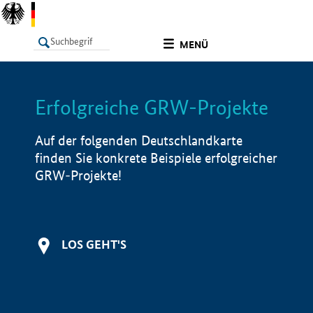
undefined
MENÜ
Erfolgreiche GRW-Projekte
LISTE
Filter
Info
Auf der folgenden Deutschlandkarte
finden Sie konkrete Beispiele erfolgreicher
GRW-Projekte!
LOS GEHT'S