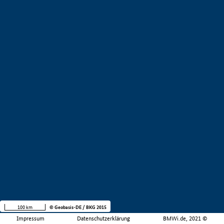
100 km
© Geobasis-DE / BKG 2015
Impressum
Datenschutzerklärung
BMWi.de, 2021 ©