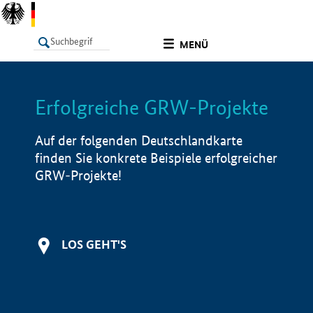
undefined
MENÜ
Erfolgreiche GRW-Projekte
LISTE
Filter
Info
Auf der folgenden Deutschlandkarte
finden Sie konkrete Beispiele erfolgreicher
GRW-Projekte!
LOS GEHT'S