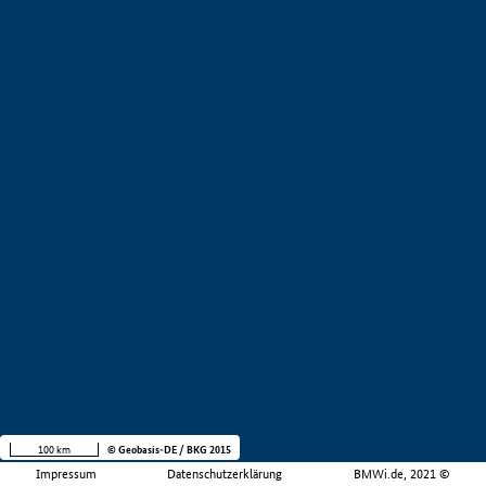
100 km
© Geobasis-DE / BKG 2015
Impressum
Datenschutzerklärung
BMWi.de, 2021 ©