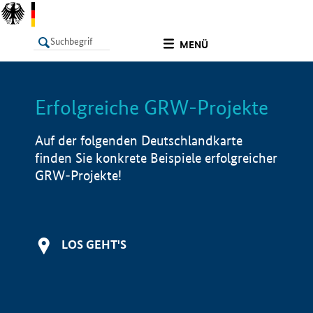
undefined
MENÜ
Erfolgreiche GRW-Projekte
LISTE
Filter
Info
Auf der folgenden Deutschlandkarte
finden Sie konkrete Beispiele erfolgreicher
GRW-Projekte!
LOS GEHT'S