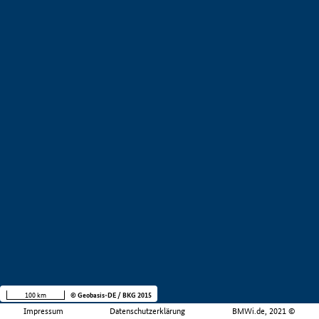
100 km
© Geobasis-DE / BKG 2015
Impressum
Datenschutzerklärung
BMWi.de, 2021 ©