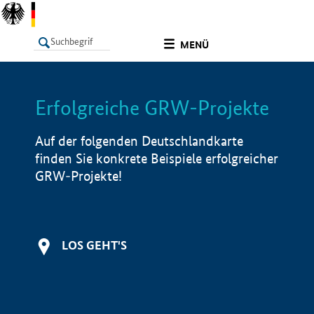
undefined
MENÜ
Erfolgreiche GRW-Projekte
LISTE
Filter
Info
Auf der folgenden Deutschlandkarte
finden Sie konkrete Beispiele erfolgreicher
GRW-Projekte!
LOS GEHT'S