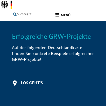
undefined
MENÜ
Erfolgreiche GRW-Projekte
LISTE
Filter
Info
Auf der folgenden Deutschlandkarte
finden Sie konkrete Beispiele erfolgreicher
GRW-Projekte!
LOS GEHT'S