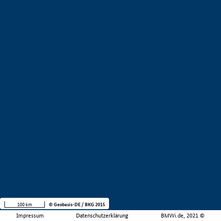
100 km
© Geobasis-DE / BKG 2015
Impressum
Datenschutzerklärung
BMWi.de, 2021 ©