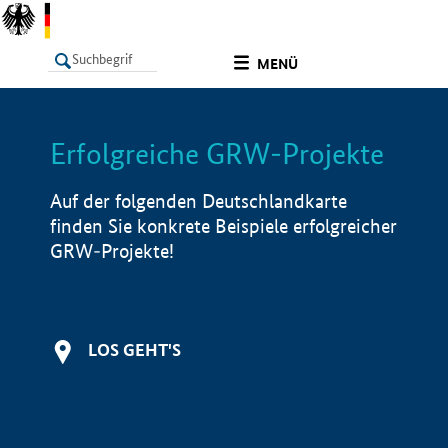
undefined
MENÜ
Erfolgreiche GRW-Projekte
LISTE
Filter
Info
Auf der folgenden Deutschlandkarte
finden Sie konkrete Beispiele erfolgreicher
GRW-Projekte!
LOS GEHT'S