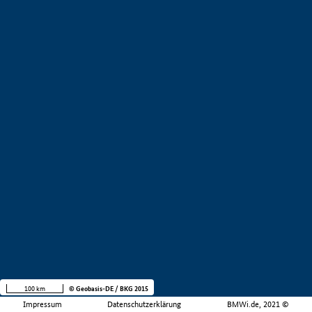
100 km
© Geobasis-DE / BKG 2015
Impressum
Datenschutzerklärung
BMWi.de, 2021 ©