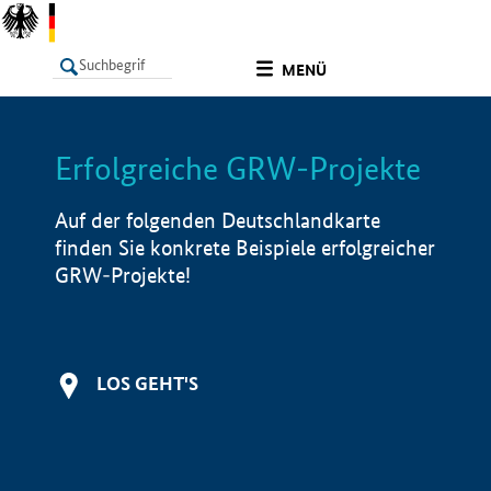
undefined
MENÜ
Erfolgreiche GRW-Projekte
LISTE
Filter
Info
Auf der folgenden Deutschlandkarte
finden Sie konkrete Beispiele erfolgreicher
GRW-Projekte!
LOS GEHT'S