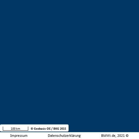
100 km
© Geobasis-DE / BKG 2015
Impressum
Datenschutzerklärung
BMWi.de, 2021 ©