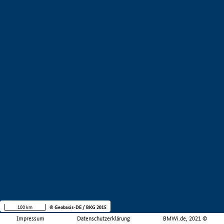
100 km
© Geobasis-DE / BKG 2015
Impressum
Datenschutzerklärung
BMWi.de, 2021 ©