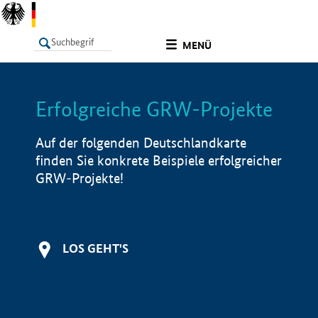
undefined
MENÜ
Erfolgreiche GRW-Projekte
LISTE
Filter
Info
Auf der folgenden Deutschlandkarte
finden Sie konkrete Beispiele erfolgreicher
GRW-Projekte!
LOS GEHT'S