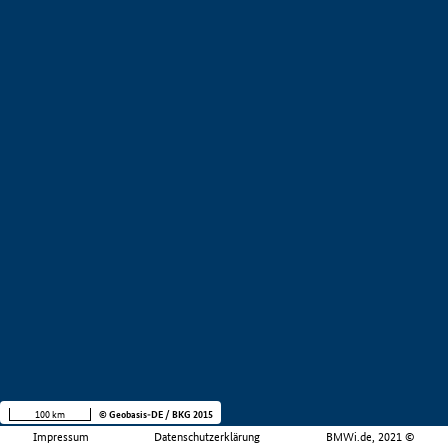
100 km
© Geobasis-DE / BKG 2015
Impressum
Datenschutzerklärung
BMWi.de, 2021 ©