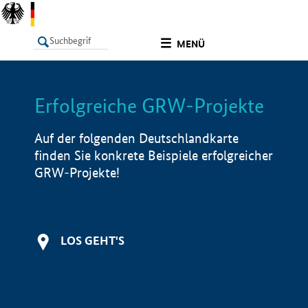
undefined
MENÜ
Erfolgreiche GRW-Projekte
LISTE
Filter
Info
Auf der folgenden Deutschlandkarte
finden Sie konkrete Beispiele erfolgreicher
GRW-Projekte!
LOS GEHT'S