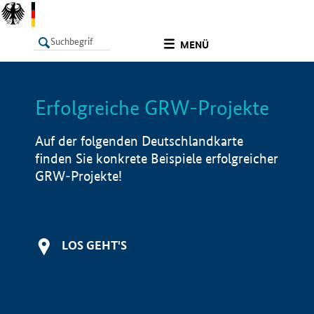
undefined
MENÜ
Erfolgreiche GRW-Projekte
LISTE
Filter
Info
Auf der folgenden Deutschlandkarte
finden Sie konkrete Beispiele erfolgreicher
GRW-Projekte!
LOS GEHT'S