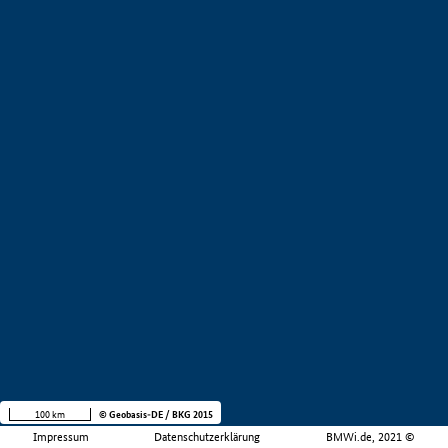
100 km
© Geobasis-DE / BKG 2015
Impressum
Datenschutzerklärung
BMWi.de, 2021 ©