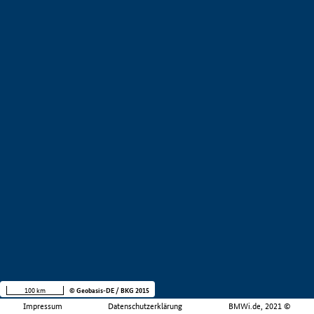
100 km
© Geobasis-DE / BKG 2015
Impressum
Datenschutzerklärung
BMWi.de, 2021 ©