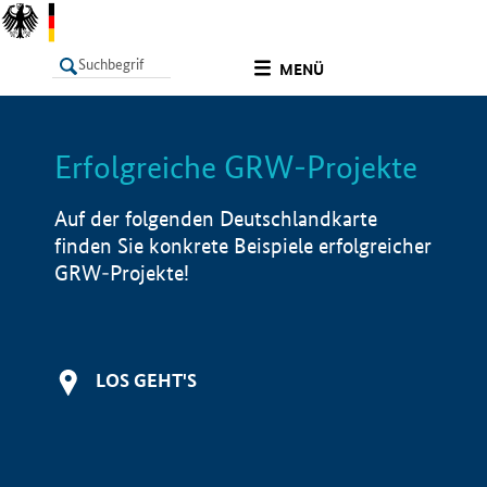
undefined
MENÜ
Erfolgreiche GRW-Projekte
LISTE
Filter
Info
Auf der folgenden Deutschlandkarte
finden Sie konkrete Beispiele erfolgreicher
GRW-Projekte!
LOS GEHT'S