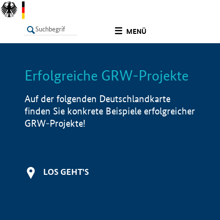
undefined
MENÜ
Erfolgreiche GRW-Projekte
LISTE
Filter
Info
Auf der folgenden Deutschlandkarte
finden Sie konkrete Beispiele erfolgreicher
GRW-Projekte!
LOS GEHT'S