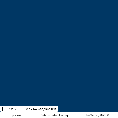
100 km
© Geobasis-DE / BKG 2015
Impressum
Datenschutzerklärung
BMWi.de, 2021 ©