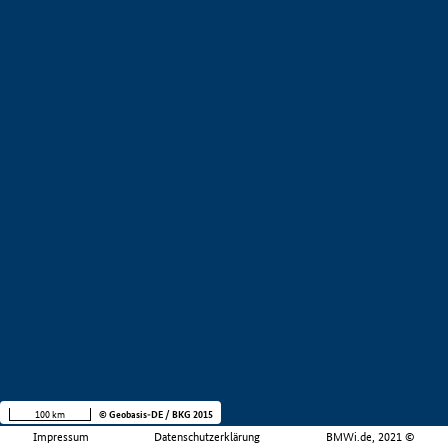
100 km
© Geobasis-DE / BKG 2015
Impressum
Datenschutzerklärung
BMWi.de, 2021 ©