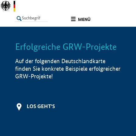
undefined
MENÜ
Erfolgreiche GRW-Projekte
LISTE
Filter
Info
Auf der folgenden Deutschlandkarte
finden Sie konkrete Beispiele erfolgreicher
GRW-Projekte!
LOS GEHT'S