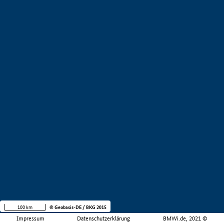
100 km
© Geobasis-DE / BKG 2015
Impressum
Datenschutzerklärung
BMWi.de, 2021 ©