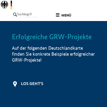
undefined
MENÜ
Erfolgreiche GRW-Projekte
LISTE
Filter
Info
Auf der folgenden Deutschlandkarte
finden Sie konkrete Beispiele erfolgreicher
GRW-Projekte!
LOS GEHT'S