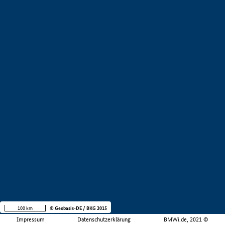
100 km
© Geobasis-DE / BKG 2015
Impressum
Datenschutzerklärung
BMWi.de, 2021 ©