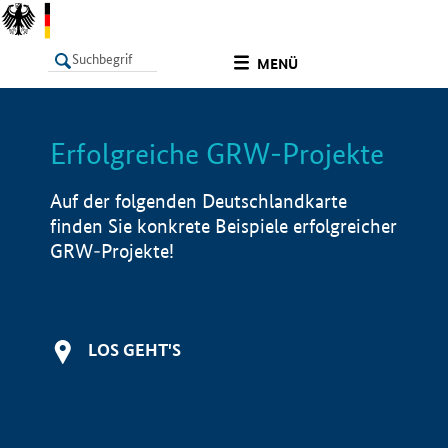
undefined
MENÜ
Erfolgreiche GRW-Projekte
LISTE
Filter
Info
Auf der folgenden Deutschlandkarte
finden Sie konkrete Beispiele erfolgreicher
GRW-Projekte!
LOS GEHT'S