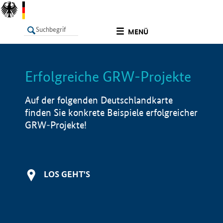
undefined
MENÜ
Erfolgreiche GRW-Projekte
LISTE
Filter
Info
Auf der folgenden Deutschlandkarte
finden Sie konkrete Beispiele erfolgreicher
GRW-Projekte!
LOS GEHT'S