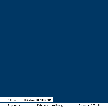
100 km
© Geobasis-DE / BKG 2015
Impressum
Datenschutzerklärung
BMWi.de, 2021 ©