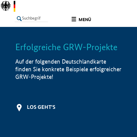
undefined
MENÜ
Erfolgreiche GRW-Projekte
LISTE
Filter
Info
Auf der folgenden Deutschlandkarte
finden Sie konkrete Beispiele erfolgreicher
GRW-Projekte!
LOS GEHT'S