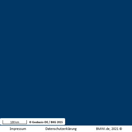
100 km
© Geobasis-DE / BKG 2015
Impressum
Datenschutzerklärung
BMWi.de, 2021 ©