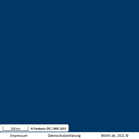
100 km
© Geobasis-DE / BKG 2015
Impressum
Datenschutzerklärung
BMWi.de, 2021 ©