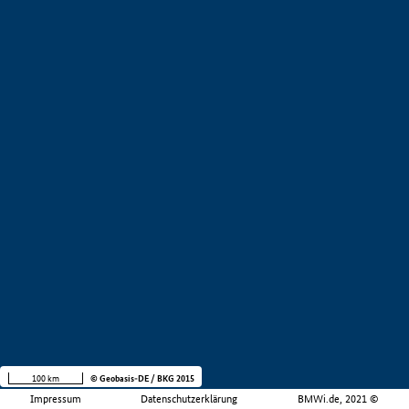
100 km
© Geobasis-DE / BKG 2015
Impressum
Datenschutzerklärung
BMWi.de, 2021 ©