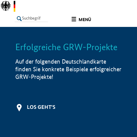
undefined
MENÜ
Erfolgreiche GRW-Projekte
LISTE
Filter
Info
Auf der folgenden Deutschlandkarte
finden Sie konkrete Beispiele erfolgreicher
GRW-Projekte!
LOS GEHT'S