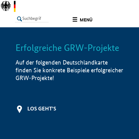
undefined
MENÜ
Erfolgreiche GRW-Projekte
LISTE
Filter
Info
Auf der folgenden Deutschlandkarte
finden Sie konkrete Beispiele erfolgreicher
GRW-Projekte!
LOS GEHT'S