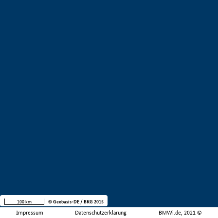
100 km
© Geobasis-DE / BKG 2015
Impressum
Datenschutzerklärung
BMWi.de, 2021 ©