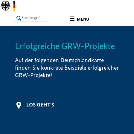
undefined
MENÜ
Erfolgreiche GRW-Projekte
LISTE
Filter
Info
Auf der folgenden Deutschlandkarte
finden Sie konkrete Beispiele erfolgreicher
GRW-Projekte!
LOS GEHT'S