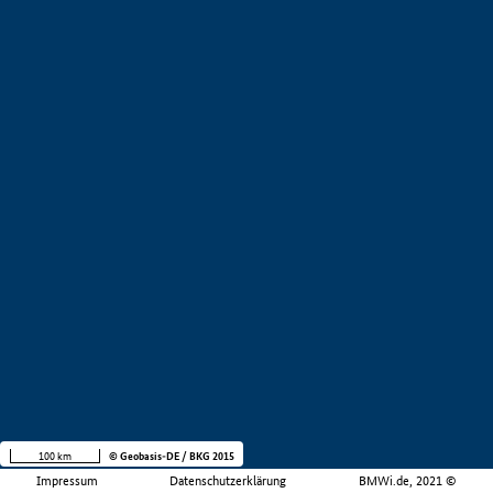
100 km
© Geobasis-DE / BKG 2015
Impressum
Datenschutzerklärung
BMWi.de, 2021 ©