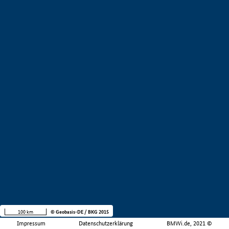
100 km
© Geobasis-DE / BKG 2015
Impressum
Datenschutzerklärung
BMWi.de, 2021 ©