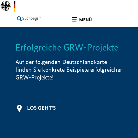
undefined
MENÜ
Erfolgreiche GRW-Projekte
LISTE
Filter
Info
Auf der folgenden Deutschlandkarte
finden Sie konkrete Beispiele erfolgreicher
GRW-Projekte!
LOS GEHT'S