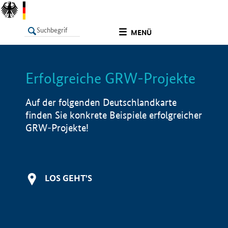
undefined
MENÜ
Erfolgreiche GRW-Projekte
LISTE
Filter
Info
Auf der folgenden Deutschlandkarte
finden Sie konkrete Beispiele erfolgreicher
GRW-Projekte!
LOS GEHT'S