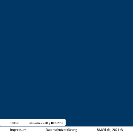
100 km
© Geobasis-DE / BKG 2015
Impressum
Datenschutzerklärung
BMWi.de, 2021 ©