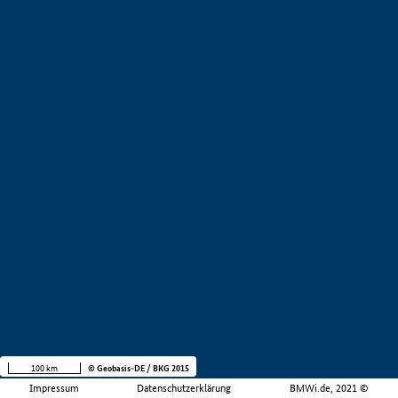
100 km
© Geobasis-DE / BKG 2015
Impressum
Datenschutzerklärung
BMWi.de, 2021 ©