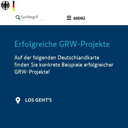
undefined
MENÜ
Erfolgreiche GRW-Projekte
LISTE
Filter
Info
Auf der folgenden Deutschlandkarte
finden Sie konkrete Beispiele erfolgreicher
GRW-Projekte!
LOS GEHT'S