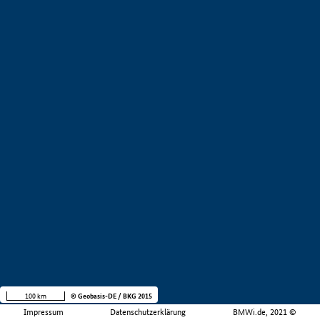
100 km
© Geobasis-DE / BKG 2015
Impressum
Datenschutzerklärung
BMWi.de, 2021 ©