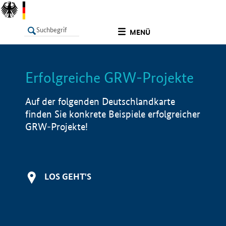
undefined
MENÜ
Erfolgreiche GRW-Projekte
LISTE
Filter
Info
Auf der folgenden Deutschlandkarte
finden Sie konkrete Beispiele erfolgreicher
GRW-Projekte!
LOS GEHT'S