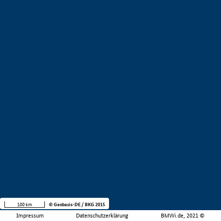
100 km
© Geobasis-DE / BKG 2015
Impressum
Datenschutzerklärung
BMWi.de, 2021 ©