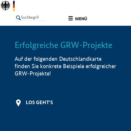
undefined
MENÜ
Erfolgreiche GRW-Projekte
LISTE
Filter
Info
Auf der folgenden Deutschlandkarte
finden Sie konkrete Beispiele erfolgreicher
GRW-Projekte!
LOS GEHT'S