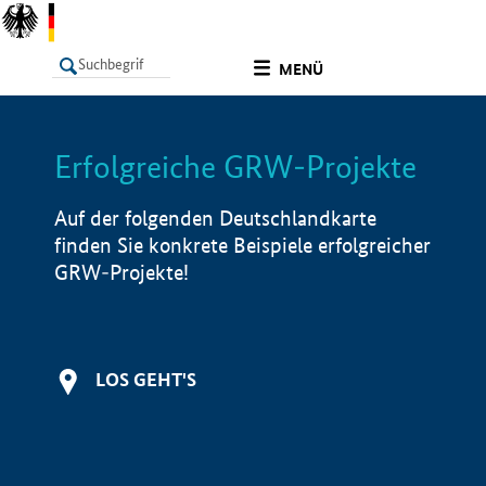
undefined
MENÜ
Erfolgreiche GRW-Projekte
LISTE
Filter
Info
Auf der folgenden Deutschlandkarte
finden Sie konkrete Beispiele erfolgreicher
GRW-Projekte!
LOS GEHT'S