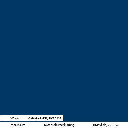
100 km
© Geobasis-DE / BKG 2015
Impressum
Datenschutzerklärung
BMWi.de, 2021 ©