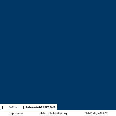
100 km
© Geobasis-DE / BKG 2015
Impressum
Datenschutzerklärung
BMWi.de, 2021 ©