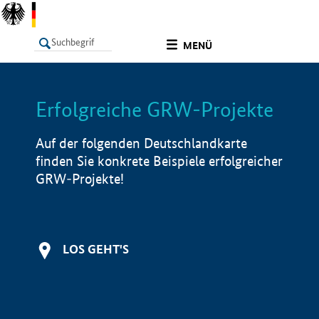
undefined
MENÜ
Erfolgreiche GRW-Projekte
LISTE
Filter
Info
Auf der folgenden Deutschlandkarte
finden Sie konkrete Beispiele erfolgreicher
GRW-Projekte!
LOS GEHT'S