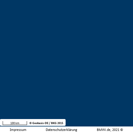
100 km
© Geobasis-DE / BKG 2015
Impressum
Datenschutzerklärung
BMWi.de, 2021 ©