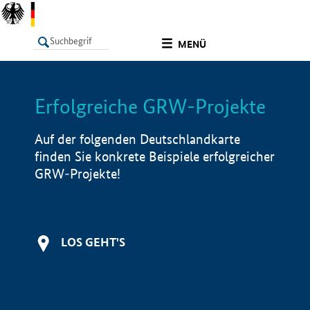
undefined
MENÜ
Erfolgreiche GRW-Projekte
LISTE
Filter
Info
Auf der folgenden Deutschlandkarte
finden Sie konkrete Beispiele erfolgreicher
GRW-Projekte!
LOS GEHT'S