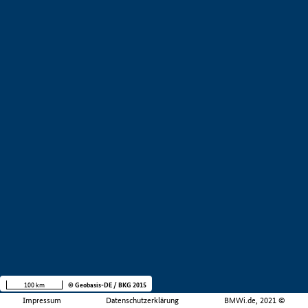
100 km
© Geobasis-DE / BKG 2015
Impressum
Datenschutzerklärung
BMWi.de, 2021 ©