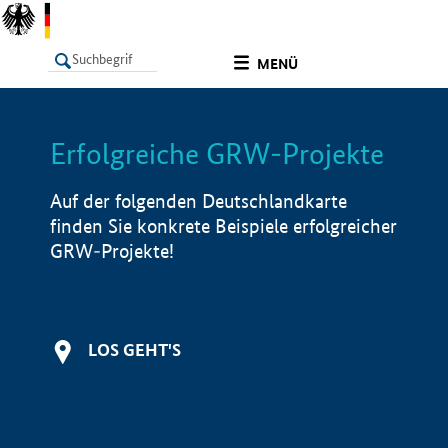
undefined
MENÜ
Erfolgreiche GRW-Projekte
LISTE
Filter
Info
Auf der folgenden Deutschlandkarte
finden Sie konkrete Beispiele erfolgreicher
GRW-Projekte!
LOS GEHT'S