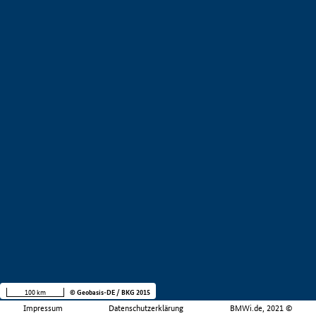
100 km
© Geobasis-DE / BKG 2015
Impressum
Datenschutzerklärung
BMWi.de, 2021 ©