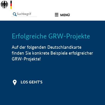
undefined
MENÜ
Erfolgreiche GRW-Projekte
LISTE
Filter
Info
Auf der folgenden Deutschlandkarte
finden Sie konkrete Beispiele erfolgreicher
GRW-Projekte!
LOS GEHT'S