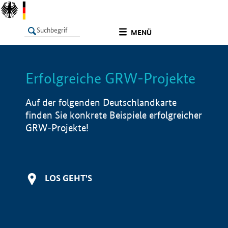
undefined
MENÜ
Erfolgreiche GRW-Projekte
LISTE
Filter
Info
Auf der folgenden Deutschlandkarte
finden Sie konkrete Beispiele erfolgreicher
GRW-Projekte!
LOS GEHT'S