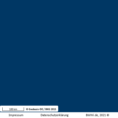
100 km
© Geobasis-DE / BKG 2015
Impressum
Datenschutzerklärung
BMWi.de, 2021 ©