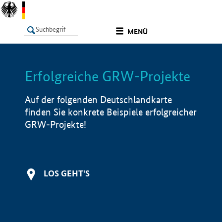
undefined
MENÜ
Erfolgreiche GRW-Projekte
LISTE
Filter
Info
Auf der folgenden Deutschlandkarte
finden Sie konkrete Beispiele erfolgreicher
GRW-Projekte!
LOS GEHT'S