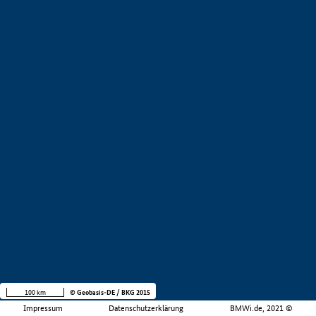
100 km
© Geobasis-DE / BKG 2015
Impressum
Datenschutzerklärung
BMWi.de, 2021 ©