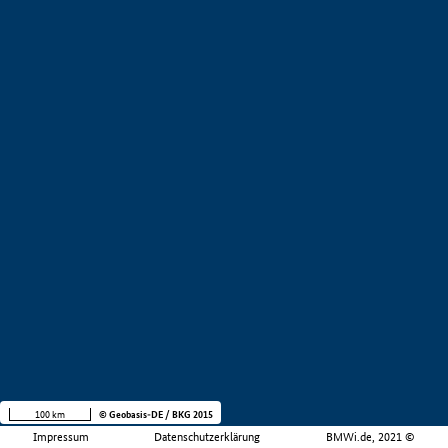
100 km
© Geobasis-DE / BKG 2015
Impressum
Datenschutzerklärung
BMWi.de, 2021 ©