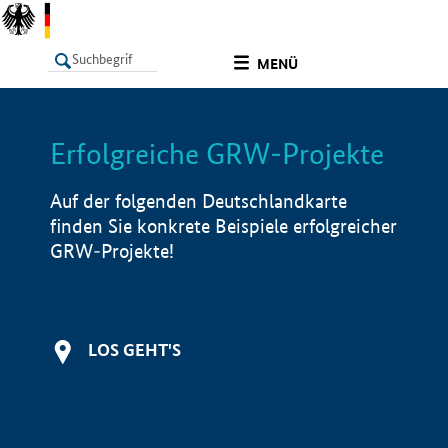
undefined
MENÜ
Erfolgreiche GRW-Projekte
LISTE
Filter
Info
Auf der folgenden Deutschlandkarte
finden Sie konkrete Beispiele erfolgreicher
GRW-Projekte!
LOS GEHT'S