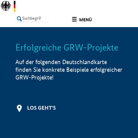
undefined
MENÜ
Erfolgreiche GRW-Projekte
LISTE
Filter
Info
Auf der folgenden Deutschlandkarte
finden Sie konkrete Beispiele erfolgreicher
GRW-Projekte!
LOS GEHT'S