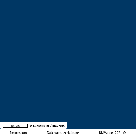
100 km
© Geobasis-DE / BKG 2015
Impressum
Datenschutzerklärung
BMWi.de, 2021 ©