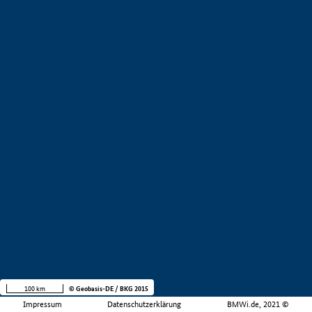
100 km
© Geobasis-DE / BKG 2015
Impressum
Datenschutzerklärung
BMWi.de, 2021 ©