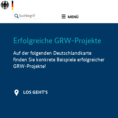
undefined
MENÜ
Erfolgreiche GRW-Projekte
LISTE
Filter
Info
Auf der folgenden Deutschlandkarte
finden Sie konkrete Beispiele erfolgreicher
GRW-Projekte!
LOS GEHT'S