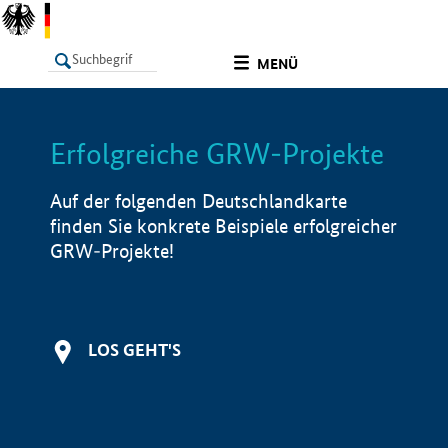
undefined
MENÜ
Erfolgreiche GRW-Projekte
LISTE
Filter
Info
Auf der folgenden Deutschlandkarte
finden Sie konkrete Beispiele erfolgreicher
GRW-Projekte!
LOS GEHT'S