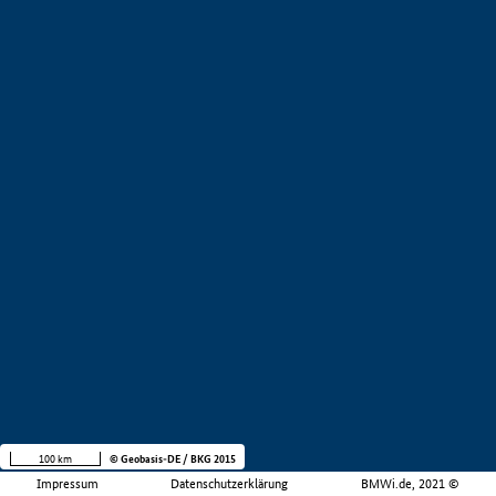
100 km
© Geobasis-DE / BKG 2015
Impressum
Datenschutzerklärung
BMWi.de, 2021 ©