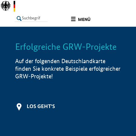
undefined
MENÜ
Erfolgreiche GRW-Projekte
LISTE
Filter
Info
Auf der folgenden Deutschlandkarte
finden Sie konkrete Beispiele erfolgreicher
GRW-Projekte!
LOS GEHT'S