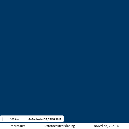
100 km
© Geobasis-DE / BKG 2015
Impressum
Datenschutzerklärung
BMWi.de, 2021 ©