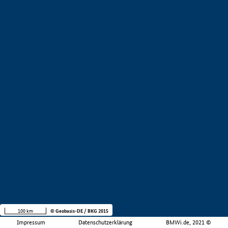
100 km
© Geobasis-DE / BKG 2015
Impressum
Datenschutzerklärung
BMWi.de, 2021 ©