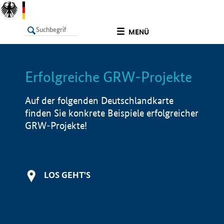
undefined
MENÜ
Erfolgreiche GRW-Projekte
LISTE
Filter
Info
Auf der folgenden Deutschlandkarte
finden Sie konkrete Beispiele erfolgreicher
GRW-Projekte!
LOS GEHT'S