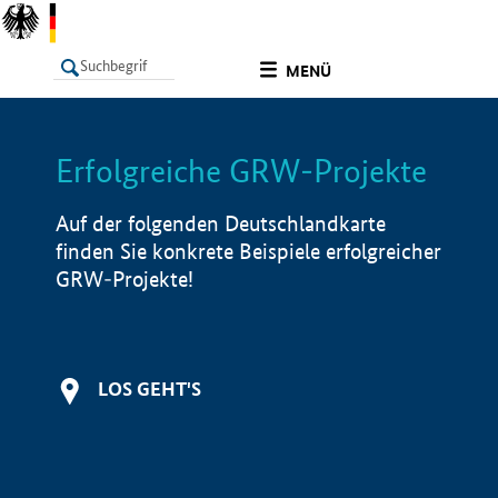
undefined
MENÜ
Erfolgreiche GRW-Projekte
LISTE
Filter
Info
Auf der folgenden Deutschlandkarte
finden Sie konkrete Beispiele erfolgreicher
GRW-Projekte!
LOS GEHT'S