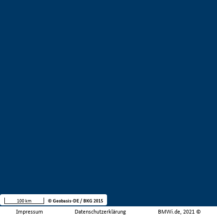
100 km
© Geobasis-DE / BKG 2015
Impressum
Datenschutzerklärung
BMWi.de, 2021 ©