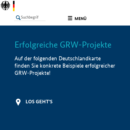
undefined
MENÜ
Erfolgreiche GRW-Projekte
LISTE
Filter
Info
Auf der folgenden Deutschlandkarte
finden Sie konkrete Beispiele erfolgreicher
GRW-Projekte!
LOS GEHT'S