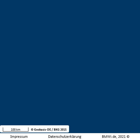
100 km
© Geobasis-DE / BKG 2015
Impressum
Datenschutzerklärung
BMWi.de, 2021 ©