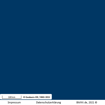
100 km
© Geobasis-DE / BKG 2015
Impressum
Datenschutzerklärung
BMWi.de, 2021 ©