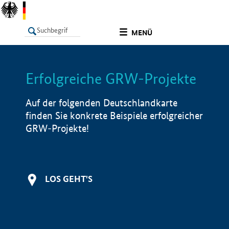
undefined
MENÜ
Erfolgreiche GRW-Projekte
LISTE
Filter
Info
Auf der folgenden Deutschlandkarte
finden Sie konkrete Beispiele erfolgreicher
GRW-Projekte!
LOS GEHT'S