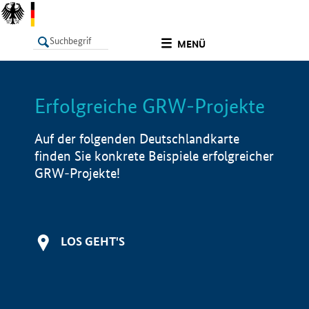
undefined
MENÜ
Erfolgreiche GRW-Projekte
LISTE
Filter
Info
Auf der folgenden Deutschlandkarte
finden Sie konkrete Beispiele erfolgreicher
GRW-Projekte!
LOS GEHT'S