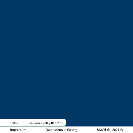
100 km
© Geobasis-DE / BKG 2015
Impressum
Datenschutzerklärung
BMWi.de, 2021 ©