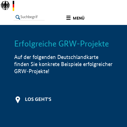
undefined
MENÜ
Erfolgreiche GRW-Projekte
LISTE
Filter
Info
Auf der folgenden Deutschlandkarte
finden Sie konkrete Beispiele erfolgreicher
GRW-Projekte!
LOS GEHT'S