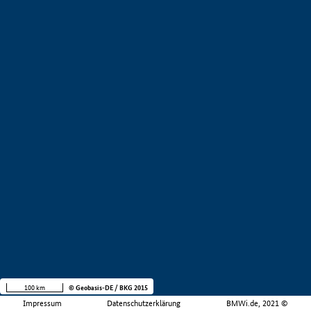
100 km
© Geobasis-DE / BKG 2015
Impressum
Datenschutzerklärung
BMWi.de, 2021 ©