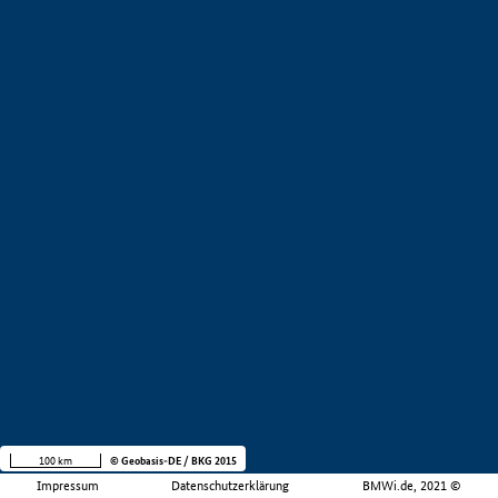
100 km
© Geobasis-DE / BKG 2015
Impressum
Datenschutzerklärung
BMWi.de, 2021 ©