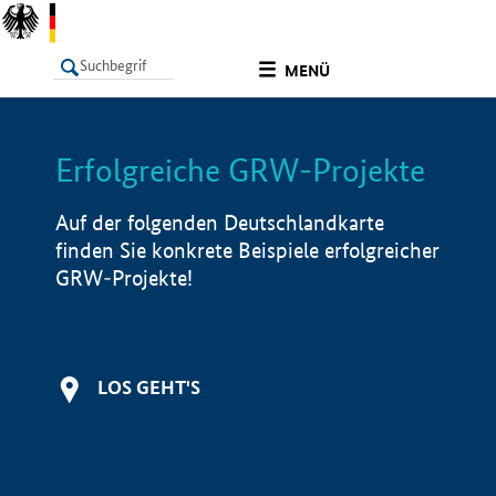
undefined
MENÜ
Erfolgreiche GRW-Projekte
LISTE
Filter
Info
Auf der folgenden Deutschlandkarte
finden Sie konkrete Beispiele erfolgreicher
GRW-Projekte!
LOS GEHT'S