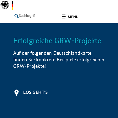
undefined
MENÜ
Erfolgreiche GRW-Projekte
LISTE
Filter
Info
Auf der folgenden Deutschlandkarte
finden Sie konkrete Beispiele erfolgreicher
GRW-Projekte!
LOS GEHT'S