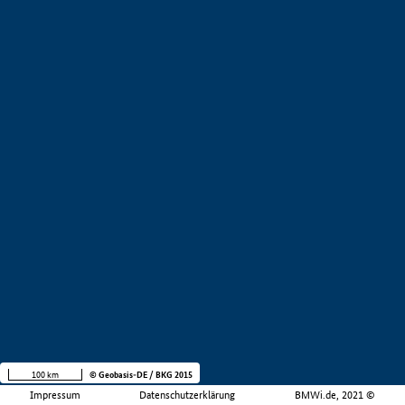
100 km
© Geobasis-DE / BKG 2015
Impressum
Datenschutzerklärung
BMWi.de, 2021 ©