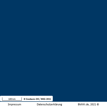
100 km
© Geobasis-DE / BKG 2015
Impressum
Datenschutzerklärung
BMWi.de, 2021 ©