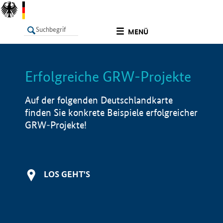
undefined
MENÜ
Erfolgreiche GRW-Projekte
LISTE
Filter
Info
Auf der folgenden Deutschlandkarte
finden Sie konkrete Beispiele erfolgreicher
GRW-Projekte!
LOS GEHT'S