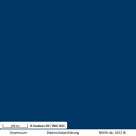
100 km
© Geobasis-DE / BKG 2015
Impressum
Datenschutzerklärung
BMWi.de, 2021 ©