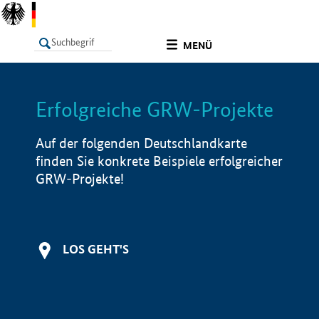
undefined
MENÜ
Erfolgreiche GRW-Projekte
LISTE
Filter
Info
Auf der folgenden Deutschlandkarte
finden Sie konkrete Beispiele erfolgreicher
GRW-Projekte!
LOS GEHT'S